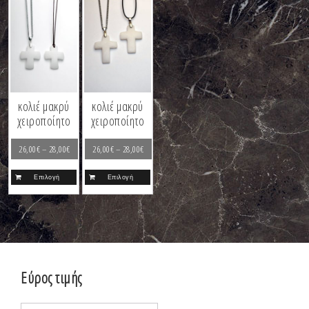
κολιέ μακρύ
κολιέ μακρύ
χειροποίητο
χειροποίητο
26,00
€
–
28,00
€
26,00
€
–
28,00
€
Επιλογή
Επιλογή
Εύρος τιμής