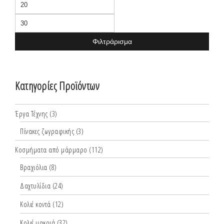
Ελάχιστη
Μέγιστη
τιμή
τιμή
Φιλτράρισμα
Κατηγορίες Προϊόντων
Έργα Τέχνης
(3)
Πίνακες ζωγραφικής
(3)
Κοσμήματα από μάρμαρο
(112)
Βραχιόλια
(8)
Δαχτυλίδια
(24)
Κολιέ κοντά
(12)
Κολιέ μακριά
(32)