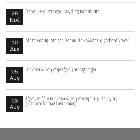
Denou, για υπέροχα upcycling κοσμήματα
29
Νοέ
Με τα κοσμήματα της Denou θα κολλήσεις! (Athens Voice)
10
Δεκ
Η ανακύκλωση στην τέχνη (protagon.gr)
05
Αυγ
Τέχνη, ντιζάιν κι ανακύκλωση στο νησί της Παναγίας
03
(Εφημερίδα των Συντακτών)
Αυγ