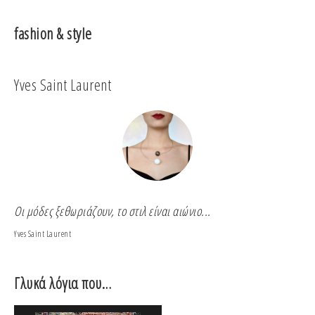
fashion & style
Yves Saint Laurent
Co
Οι μόδες ξεθωριάζουν, το στιλ είναι αιώνιο...
Για
Yves Saint Laurent
Coco
Γλυκά λόγια που…