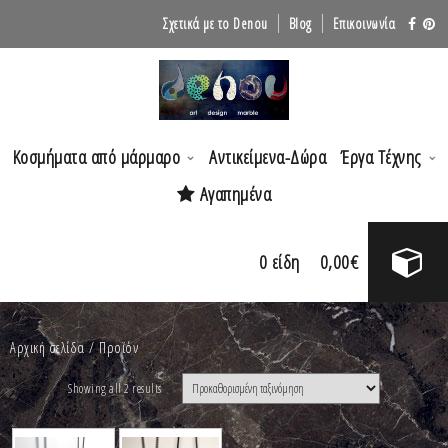
Σχετικά με το Denou
Blog
Επικοινωνία
Κοσμήματα από μάρμαρο
Αντικείμενα-Δώρα
Έργα Τέχνης
Αγαπημένα
0
είδη
0,00
€
Αρχική σελίδα
/ Προϊόν
Showing all 2 results