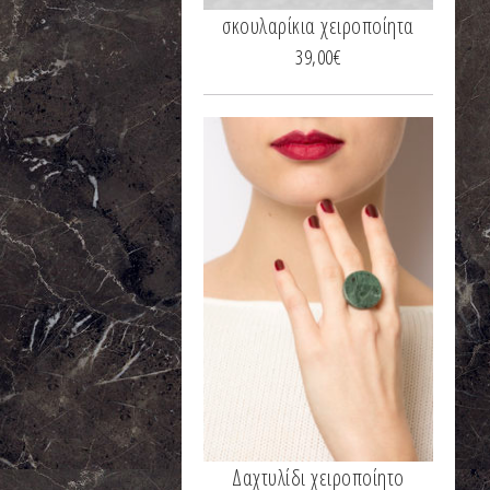
σκουλαρίκια χειροποίητα
39,00
€
Δαχτυλίδι χειροποίητο