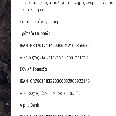
αναγράψετε ως αιτιολογία το πλήρες ονοματεπώνυμο σα
κατάθεσή σας.
Καταθετικοί Λογαριασμοί
Τράπεζα Πειραιώς
IBAN: GR3701713420006342163856671
Δικαιούχος , Κωνσταντίνα Καραμπότσου
Εθνική Τράπεζα
IBAN: GR7801103290000032960923145
Δικαιούχος, Κωνσταντίνα Καραμπότσου
Alpha Bank