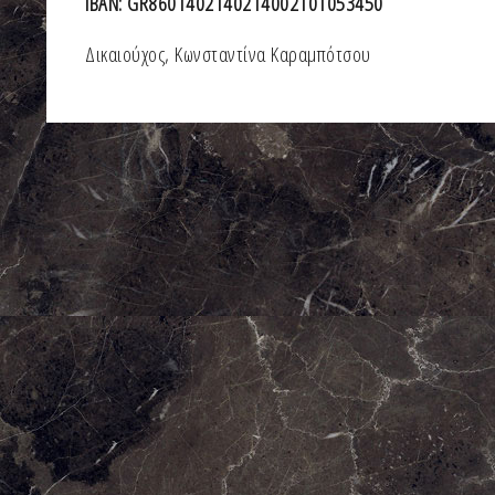
ΙΒΑΝ: GR8601402140214002101053450
Δικαιούχος, Κωνσταντίνα Καραμπότσου