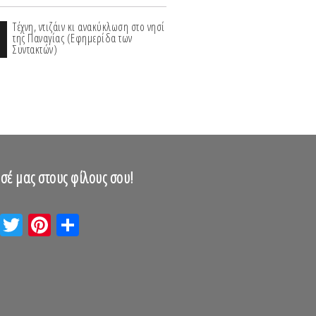
Τέχνη, ντιζάιν κι ανακύκλωση στο νησί
της Παναγίας (Εφημερίδα των
Συντακτών)
σέ μας στους φίλους σου!
Email
Twitter
Pinterest
Μοιραστείτε