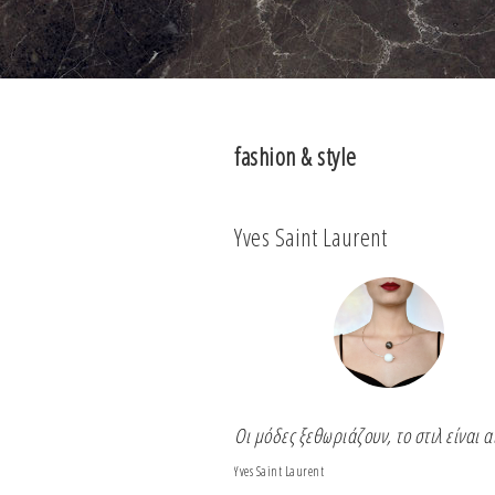
fashion & style
l
Yves Saint Laurent
 έχει ηλικία.
Οι μόδες ξεθωριάζουν, το στιλ είναι α
Yves Saint Laurent