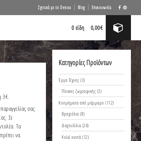
Σχετικά με το Denou
Blog
Επικοινωνία
0
είδη
0,00
€
Κατηγορίες Προϊόντων
Έργα Τέχνης
(3)
Πίνακες ζωγραφικής
(3)
 3€.
Κοσμήματα από μάρμαρο
(112)
 παραγγελίας σας
Βραχιόλια
(8)
ας. Σε
ντολέα. Τα
Δαχτυλίδια
(24)
 πρέπει να
Κολιέ κοντά
(12)