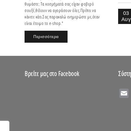
Coco Chanel
θυμάστε; Τα κοσμήματά σας είχαν φοβερό
σουξέ,θέλουν να αγοράσουν όλες.Πρέπει να
03
κάνετε κάτι.Σας παρακαλώ ενημερώστε με,όταν
Αυγ
είναι έτοιμο το e-shop."
Περισσότερα
Βρείτε μας στο Facebook
Σύστη