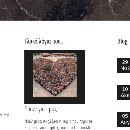
Γλυκά λόγια που…
Blog
Coco Chanel
Iris Aphel
29
Νοέ
10
Δεκ
Είπαν για εμάς
ιώνιο...
Για να είσαι αναντικατάστατη πρέπει πάντα
Το στυλ δεν έχει ηλι
05
"Καλημέρα σας.Είμαι η κυρία που πήρε τα
να είσαι διαφορετική
Αυγ
Iris Aphel
δωράκια για τις φίλες μου στο Παρίσι.Με