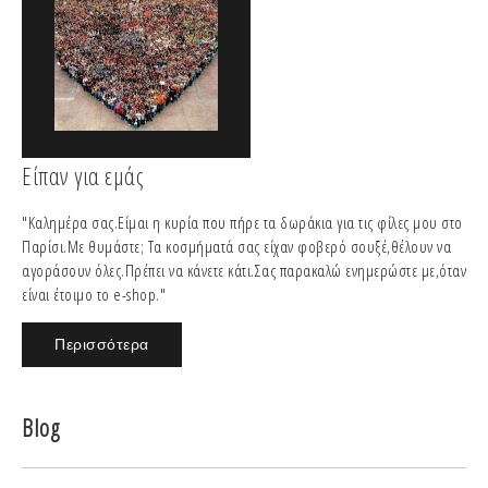
Είπαν για εμάς
"Καλημέρα σας.Είμαι η κυρία που πήρε τα δωράκια για τις φίλες μου στο
Παρίσι.Με θυμάστε; Τα κοσμήματά σας είχαν φοβερό σουξέ,θέλουν να
αγοράσουν όλες.Πρέπει να κάνετε κάτι.Σας παρακαλώ ενημερώστε με,όταν
είναι έτοιμο το e-shop."
Περισσότερα
Blog