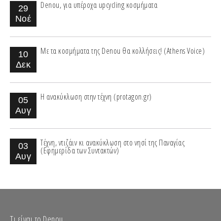
Denou, για υπέροχα upcycling κοσμήματα
29
Νοέ
Με τα κοσμήματα της Denou θα κολλήσεις! (Athens Voice)
10
Δεκ
Η ανακύκλωση στην τέχνη (protagon.gr)
05
Αυγ
Τέχνη, ντιζάιν κι ανακύκλωση στο νησί της Παναγίας
03
(Εφημερίδα των Συντακτών)
Αυγ
Τι είναι το Denou