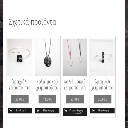
Σχετικά προϊόντα
βραχιόλι
κολιέ μακρύ
κολιέ μακρύ
βραχιόλι
χειροποίητο
χειροποίητο
χειροποίητο
χειροποίητο
25,00
€
18,00
€
20,00
€
25,00
€
Επιλογή
Επιλογή
Προσθήκη
Επιλογή
στο καλάθι