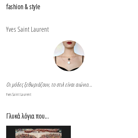
fashion & style
Yves Saint Laurent
Co
Οι μόδες ξεθωριάζουν, το στιλ είναι αιώνιο...
Για
Yves Saint Laurent
Coco
Γλυκά λόγια που…