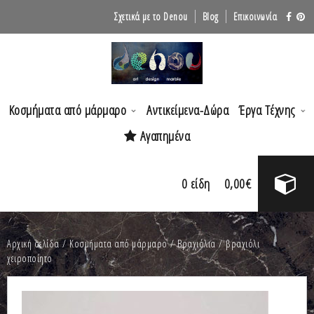
Σχετικά με το Denou
Blog
Επικοινωνία
Κοσμήματα από μάρμαρο
Αντικείμενα-Δώρα
Έργα Τέχνης
Αγαπημένα
0
είδη
0,00
€
Αρχική σελίδα
/
Κοσμήματα από μάρμαρο
/
Βραχιόλια
/ βραχιόλι
χειροποίητο