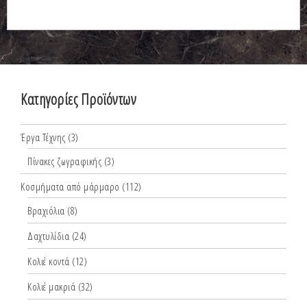
Κατηγορίες Προϊόντων
Έργα Τέχνης
(3)
Πίνακες ζωγραφικής
(3)
Κοσμήματα από μάρμαρο
(112)
Βραχιόλια
(8)
Δαχτυλίδια
(24)
Κολιέ κοντά
(12)
Κολιέ μακριά
(32)