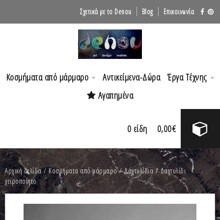
Σχετικά με το Denou
Blog
Επικοινωνία
Κοσμήματα από μάρμαρο
Αντικείμενα-Δώρα
Έργα Τέχνης
Αγαπημένα
0
είδη
0,00
€
Αρχική σελίδα
/
Κοσμήματα από μάρμαρο
/
Δαχτυλίδια
/ Δαχτυλίδι
χειροποίητο