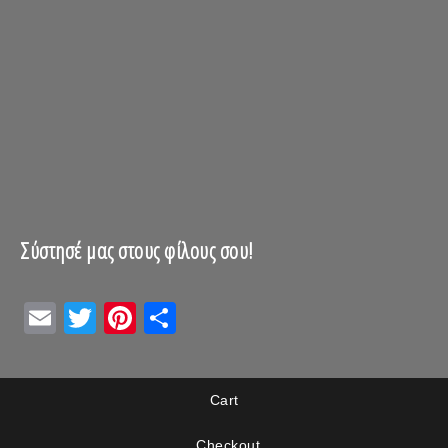
Σύστησέ μας στους φίλους σου!
Email
Twitter
Pinterest
Μοιραστείτε
Cart
Checkout