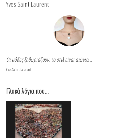
Yves Saint Laurent
Co
Οι μόδες ξεθωριάζουν, το στιλ είναι αιώνιο...
Για
Yves Saint Laurent
Coco
Γλυκά λόγια που…