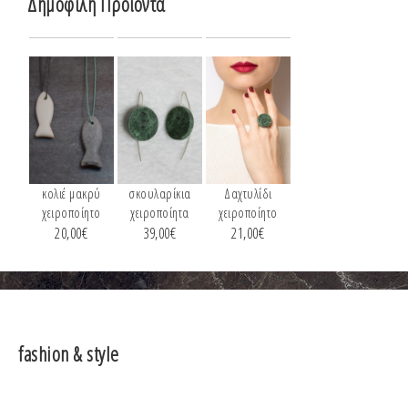
Δημοφιλή Προϊόντα
κολιέ μακρύ
σκουλαρίκια
Δαχτυλίδι
χειροποίητο
χειροποίητα
χειροποίητο
20,00
€
39,00
€
21,00
€
fashion & style