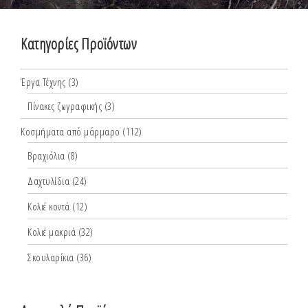
Κατηγορίες Προϊόντων
Έργα Τέχνης
(3)
Πίνακες ζωγραφικής
(3)
Κοσμήματα από μάρμαρο
(112)
Βραχιόλια
(8)
Δαχτυλίδια
(24)
Κολιέ κοντά
(12)
Κολιέ μακριά
(32)
Σκουλαρίκια
(36)