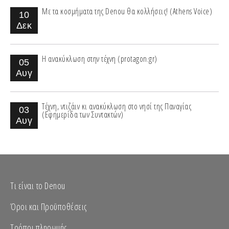
Με τα κοσμήματα της Denou θα κολλήσεις! (Athens Voice)
10
Δεκ
Η ανακύκλωση στην τέχνη (protagon.gr)
05
Αυγ
Τέχνη, ντιζάιν κι ανακύκλωση στο νησί της Παναγίας
03
(Εφημερίδα των Συντακτών)
Αυγ
Τι είναι το Denou
Όροι και Προϋποθέσεις
Τρόποι πληρωμής