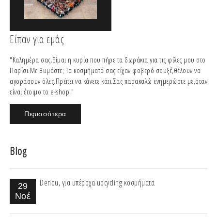
Είπαν για εμάς
"Καλημέρα σας.Είμαι η κυρία που πήρε τα δωράκια για τις φίλες μου στο
Παρίσι.Με θυμάστε; Τα κοσμήματά σας είχαν φοβερό σουξέ,θέλουν να
αγοράσουν όλες.Πρέπει να κάνετε κάτι.Σας παρακαλώ ενημερώστε με,όταν
είναι έτοιμο το e-shop."
Περισσότερα
Blog
Denou, για υπέροχα upcycling κοσμήματα
29
Νοέ