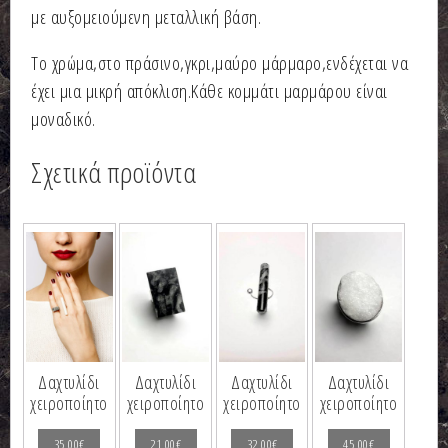
με αυξομειούμενη μεταλλική βάση.
Το χρώμα,στο πράσινο,γκρι,μαύρο μάρμαρο,ενδέχεται να
έχει μια μικρή απόκλιση.Κάθε κομμάτι μαρμάρου είναι
μοναδικό.
Σχετικά προϊόντα
Δαχτυλίδι
Δαχτυλίδι
Δαχτυλίδι
Δαχτυλίδι
χειροποίητο
χειροποίητο
χειροποίητο
χειροποίητο
35,00
€
21,00
€
32,00
€
45,00
€