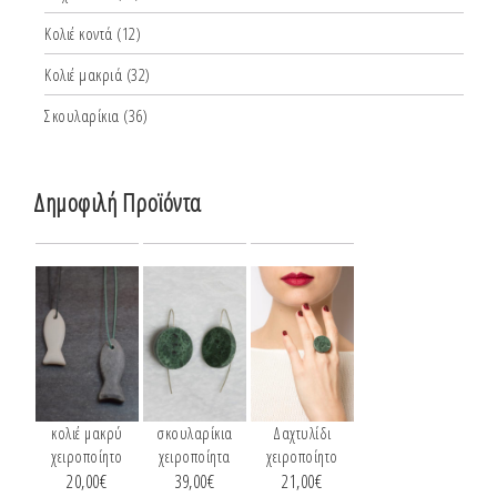
Κολιέ κοντά
(12)
Κολιέ μακριά
(32)
Σκουλαρίκια
(36)
Δημοφιλή Προϊόντα
κολιέ μακρύ
σκουλαρίκια
Δαχτυλίδι
χειροποίητο
χειροποίητα
χειροποίητο
20,00
€
39,00
€
21,00
€