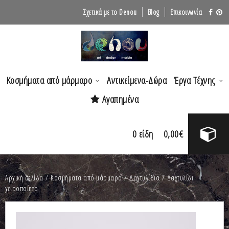
Σχετικά με το Denou
Blog
Επικοινωνία
Κοσμήματα από μάρμαρο
Αντικείμενα-Δώρα
Έργα Τέχνης
Αγαπημένα
0
είδη
0,00
€
Αρχική σελίδα
/
Κοσμήματα από μάρμαρο
/
Δαχτυλίδια
/ Δαχτυλίδι
χειροποίητο