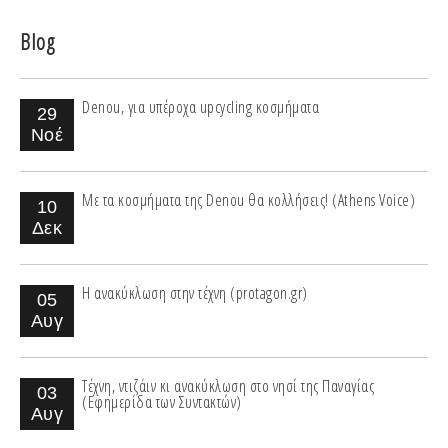
Blog
Denou, για υπέροχα upcycling κοσμήματα
29
Νοέ
Με τα κοσμήματα της Denou θα κολλήσεις! (Athens Voice)
10
Δεκ
Η ανακύκλωση στην τέχνη (protagon.gr)
05
Αυγ
Τέχνη, ντιζάιν κι ανακύκλωση στο νησί της Παναγίας
03
(Εφημερίδα των Συντακτών)
Αυγ