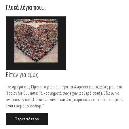
Γλυκά λόγια που…
Είπαν για εμάς
"Καλημέρα σας.Είμαι η κυρία που πήρε τα δωράκια για τις φίλες μου στο
Παρίσι.Με θυμάστε; Τα κοσμήματά σας είχαν φοβερό σουξέ,θέλουν να
αγοράσουν όλες.Πρέπει να κάνετε κάτι.Σας παρακαλώ ενημερώστε με,όταν
είναι έτοιμο το e-shop."
Περισσότερα