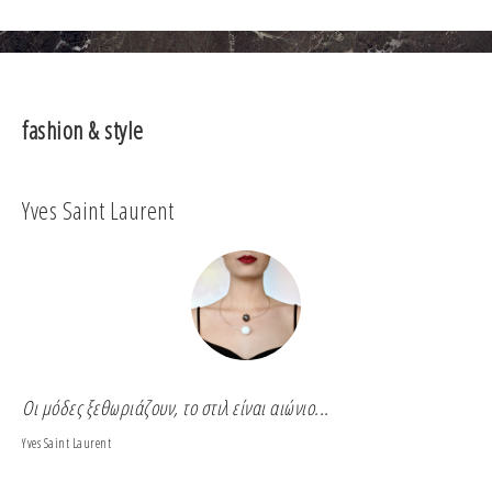
fashion & style
Yves Saint Laurent
Co
Οι μόδες ξεθωριάζουν, το στιλ είναι αιώνιο...
Για
Yves Saint Laurent
Coco