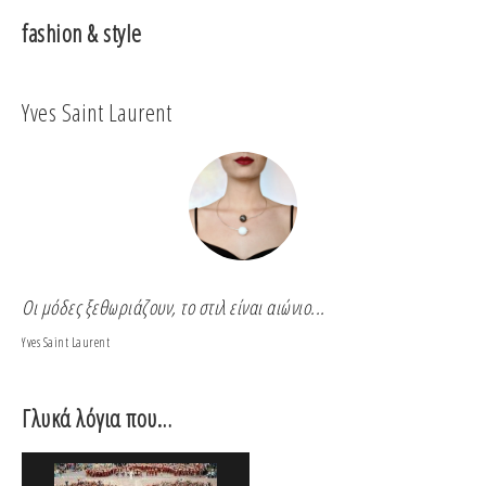
fashion & style
Yves Saint Laurent
Co
Οι μόδες ξεθωριάζουν, το στιλ είναι αιώνιο...
Για
Yves Saint Laurent
Coco
Γλυκά λόγια που…