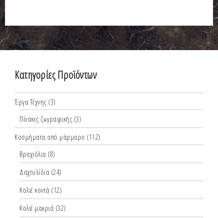
Κατηγορίες Προϊόντων
Έργα Τέχνης
(3)
Πίνακες ζωγραφικής
(3)
Κοσμήματα από μάρμαρο
(112)
Βραχιόλια
(8)
Δαχτυλίδια
(24)
Κολιέ κοντά
(12)
Κολιέ μακριά
(32)