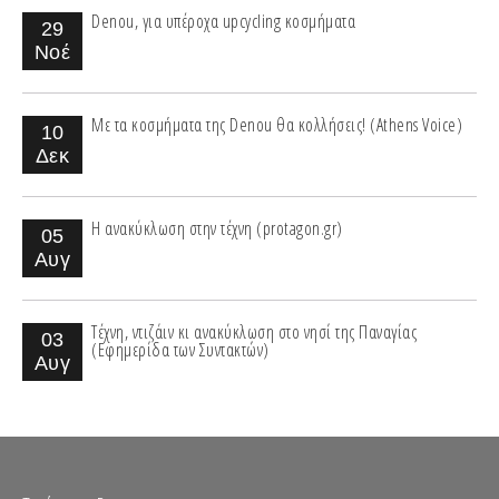
Denou, για υπέροχα upcycling κοσμήματα
29
Νοέ
Με τα κοσμήματα της Denou θα κολλήσεις! (Athens Voice)
10
Δεκ
Η ανακύκλωση στην τέχνη (protagon.gr)
05
Αυγ
Τέχνη, ντιζάιν κι ανακύκλωση στο νησί της Παναγίας
03
(Εφημερίδα των Συντακτών)
Αυγ