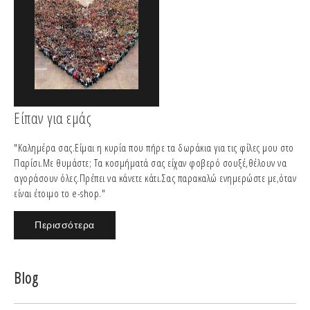
Είπαν για εμάς
"Καλημέρα σας.Είμαι η κυρία που πήρε τα δωράκια για τις φίλες μου στο
Παρίσι.Με θυμάστε; Τα κοσμήματά σας είχαν φοβερό σουξέ,θέλουν να
αγοράσουν όλες.Πρέπει να κάνετε κάτι.Σας παρακαλώ ενημερώστε με,όταν
είναι έτοιμο το e-shop."
Περισσότερα
Blog