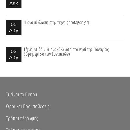
Δεκ
Η ανακύκλωση στην τέχνη (protagon.gr)
05
Αυγ
Τέχνη, ντιζάιν κι ανακύκλωση στο νησί της Παναγίας
03
(Εφημερίδα των Συντακτών)
Αυγ
Τι είναι το Denou
Όροι και Προϋποθέσεις
Τρόποι πληρωμής
Τρόποι αποστολής