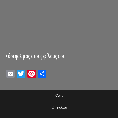
Σύστησέ μας στους φίλους σου!
Email
Twitter
Pinterest
Μοιραστείτε
Cart
Checkout