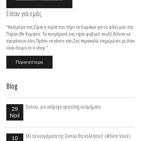
Είπαν για εμάς
"Καλημέρα σας.Είμαι η κυρία που πήρε τα δωράκια για τις φίλες μου στο
Παρίσι.Με θυμάστε; Τα κοσμήματά σας είχαν φοβερό σουξέ,θέλουν να
αγοράσουν όλες.Πρέπει να κάνετε κάτι.Σας παρακαλώ ενημερώστε με,όταν
είναι έτοιμο το e-shop."
Περισσότερα
Blog
Denou, για υπέροχα upcycling κοσμήματα
29
Νοέ
Με τα κοσμήματα της Denou θα κολλήσεις! (Athens Voice)
10