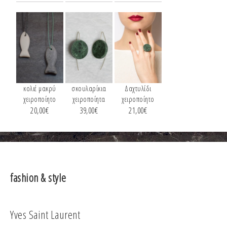
κολιέ μακρύ
σκουλαρίκια
Δαχτυλίδι
χειροποίητο
χειροποίητα
χειροποίητο
20,00
€
39,00
€
21,00
€
fashion & style
Yves Saint Laurent
Co