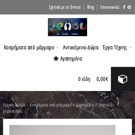
Σχετικά με το Denou
Blog
Επικοινωνία
Κοσμήματα από μάρμαρο
Αντικείμενα-Δώρα
Έργα Τέχνης
Αγαπημένα
0
είδη
0,00
€
Αρχική σελίδα
/
Κοσμήματα από μάρμαρο
/
Δαχτυλίδια
/ Δαχτυλίδι
χειροποίητο