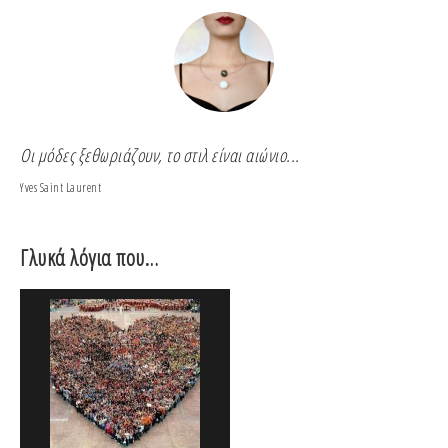
Οι μόδες ξεθωριάζουν, το στιλ είναι αιώνιο...
Για
Yves Saint Laurent
Coco
Γλυκά λόγια που…