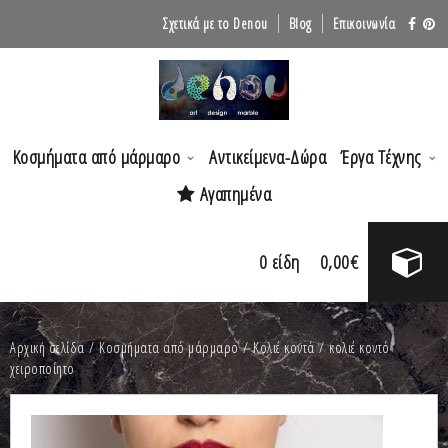
Σχετικά με το Denou
Blog
Επικοινωνία
Κοσμήματα από μάρμαρο
Αντικείμενα-Δώρα
Έργα Τέχνης
Αγαπημένα
0
είδη
0,00
€
Αρχική σελίδα
/
Κοσμήματα από μάρμαρο
/
Κολιέ κοντά
/ κολιέ κοντό
χειροποίητο