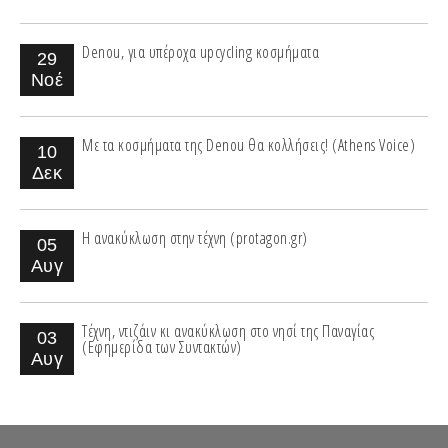
Denou, για υπέροχα upcycling κοσμήματα
29
Νοέ
Με τα κοσμήματα της Denou θα κολλήσεις! (Athens Voice)
10
Δεκ
Η ανακύκλωση στην τέχνη (protagon.gr)
05
Αυγ
Τέχνη, ντιζάιν κι ανακύκλωση στο νησί της Παναγίας
03
(Εφημερίδα των Συντακτών)
Αυγ