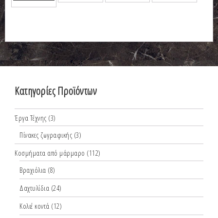
Κατηγορίες Προϊόντων
Έργα Τέχνης
(3)
Πίνακες ζωγραφικής
(3)
Κοσμήματα από μάρμαρο
(112)
Βραχιόλια
(8)
Δαχτυλίδια
(24)
Κολιέ κοντά
(12)