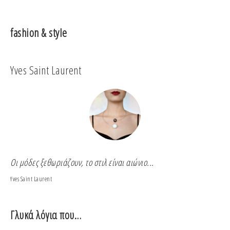
fashion & style
Yves Saint Laurent
Co
Οι μόδες ξεθωριάζουν, το στιλ είναι αιώνιο...
Για
Yves Saint Laurent
Coco
Γλυκά λόγια που…