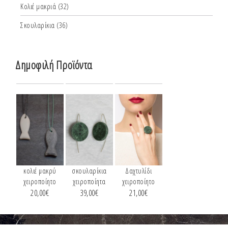
Κολιέ μακριά
(32)
Σκουλαρίκια
(36)
Δημοφιλή Προϊόντα
κολιέ μακρύ
σκουλαρίκια
Δαχτυλίδι
χειροποίητο
χειροποίητα
χειροποίητο
20,00
€
39,00
€
21,00
€