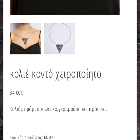
κολιέ κοντό χειροποίητο
34,00
€
Κολιέ με μάρμαρο,λευκό,γκρι,μαύρο και πράσινο.
Κωδικός προϊόντος:
ΚΚ 02 - 15