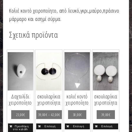
Κολιέ κοντό χειροποίητο, από λευκό,γκρι,μαύρο,πράσινο
μάρμαρο και ασημί σύρμα.
Σχετικά προϊόντα
Δαχτυλίδι
σκουλαρίκια
κολιέ κοντό
σκουλαρίκια
χειροποίητο
χειροποίητα
χειροποίητο
χειροποίητα
23,00
€
39,00
€
–
42,00
€
30,00
€
39,00
€
Προσθήκη
Επιλογή
Επιλογή
Επιλογή
στο καλάθι