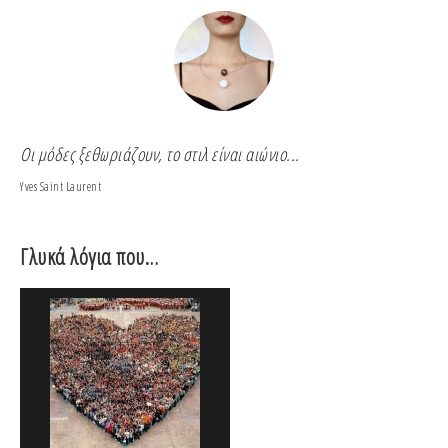
Οι μόδες ξεθωριάζουν, το στιλ είναι αιώνιο...
Για
Yves Saint Laurent
Coco
Γλυκά λόγια που…