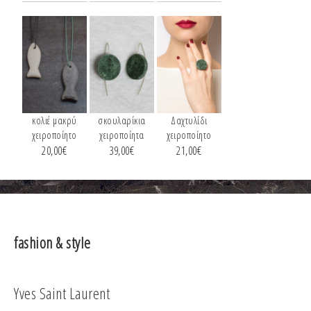
κολιέ μακρύ
σκουλαρίκια
Δαχτυλίδι
χειροποίητο
χειροποίητα
χειροποίητο
20,00
€
39,00
€
21,00
€
fashion & style
Yves Saint Laurent
Co