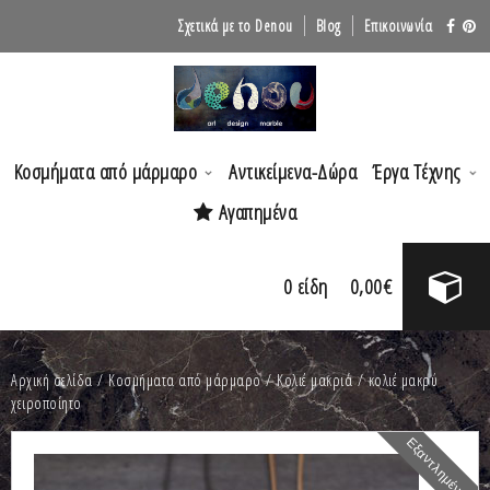
Σχετικά με το Denou
Blog
Επικοινωνία
Κοσμήματα από μάρμαρο
Αντικείμενα-Δώρα
Έργα Τέχνης
Αγαπημένα
0
είδη
0,00
€
Αρχική σελίδα
/
Κοσμήματα από μάρμαρο
/
Κολιέ μακριά
/ κολιέ μακρύ
χειροποίητο
Εξαντλημένο!