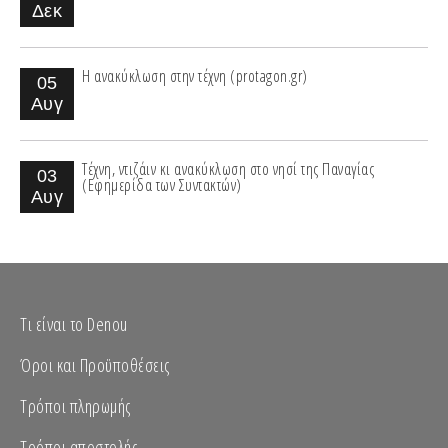
Δεκ
Η ανακύκλωση στην τέχνη (protagon.gr)
05
Αυγ
Τέχνη, ντιζάιν κι ανακύκλωση στο νησί της Παναγίας
03
(Εφημερίδα των Συντακτών)
Αυγ
Τι είναι το Denou
Όροι και Προϋποθέσεις
Τρόποι πληρωμής
Τρόποι αποστολής