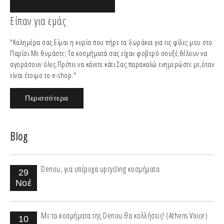
Είπαν για εμάς
"Καλημέρα σας.Είμαι η κυρία που πήρε τα δωράκια για τις φίλες μου στο
Παρίσι.Με θυμάστε; Τα κοσμήματά σας είχαν φοβερό σουξέ,θέλουν να
αγοράσουν όλες.Πρέπει να κάνετε κάτι.Σας παρακαλώ ενημερώστε με,όταν
είναι έτοιμο το e-shop."
Περισσότερα
Blog
Denou, για υπέροχα upcycling κοσμήματα
29
Νοέ
Με τα κοσμήματα της Denou θα κολλήσεις! (Athens Voice)
10