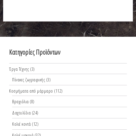
Κατηγορίες Προϊόντων
Έργα Τέχνης
(3)
Πίνακες ζωγραφικής
(3)
Κοσμήματα από μάρμαρο
(112)
Βραχιόλια
(8)
Δαχτυλίδια
(24)
Κολιέ κοντά
(12)
Κολιέ μακριά
(32)