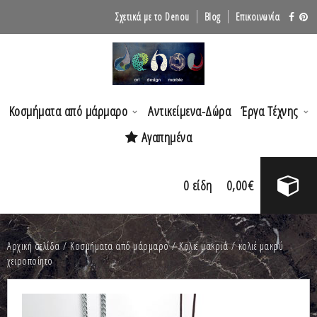
Σχετικά με το Denou
Blog
Επικοινωνία
Κοσμήματα από μάρμαρο
Αντικείμενα-Δώρα
Έργα Τέχνης
Αγαπημένα
0
είδη
0,00
€
Αρχική σελίδα
/
Κοσμήματα από μάρμαρο
/
Κολιέ μακριά
/ κολιέ μακρύ
χειροποίητο