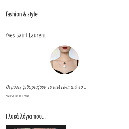
fashion & style
Yves Saint Laurent
Co
Οι μόδες ξεθωριάζουν, το στιλ είναι αιώνιο...
Για
Yves Saint Laurent
Coco
Γλυκά λόγια που…