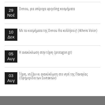
Denou, για υπέροχα upcycling κοσμήματα
29
Νοέ
Με τα κοσμήματα της Denou θα κολλήσεις! (Athens Voice)
10
Δεκ
Η ανακύκλωση στην τέχνη (protagon.gr)
05
Αυγ
Τέχνη, ντιζάιν κι ανακύκλωση στο νησί της Παναγίας
03
(Εφημερίδα των Συντακτών)
Αυγ