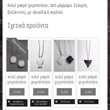
Κολιέ μακρύ χειροποίητο, από μάρμαρο. Σταυρός
βυζαντινός, με αλυσίδα,ή κορδόνι
Σχετικά προϊόντα
Εξαντλημένο!
κολιέ μακρύ
κολιέ μακρύ
κολιέ μακρύ
κολιέ μακρύ
χειροποίητο
χειροποίητο
χειροποίητο
χειροποίητο
22,00
€
22,00
€
18,00
€
32,00
€
Διαβάστε
Προσθήκη
Επιλογή
Επιλογή
περισσότερα
στο καλάθι