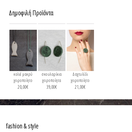
Δημοφιλή Προϊόντα
κολιέ μακρύ
σκουλαρίκια
Δαχτυλίδι
χειροποίητο
χειροποίητα
χειροποίητο
20,00
€
39,00
€
21,00
€
fashion & style