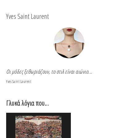
Yves Saint Laurent
Co
Οι μόδες ξεθωριάζουν, το στιλ είναι αιώνιο...
Για
Yves Saint Laurent
Coco
Γλυκά λόγια που…