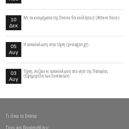
Με τα κοσμήματα της Denou θα κολλήσεις! (Athens Voice)
10
Δεκ
Η ανακύκλωση στην τέχνη (protagon.gr)
05
Αυγ
Τέχνη, ντιζάιν κι ανακύκλωση στο νησί της Παναγίας
03
(Εφημερίδα των Συντακτών)
Αυγ
Τι είναι το Denou
Όροι και Προϋποθέσεις