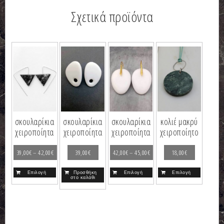
Σχετικά προϊόντα
σκουλαρίκια
σκουλαρίκια
σκουλαρίκια
κολιέ μακρύ
χειροποίητα
χειροποίητα
χειροποίητα
χειροποίητο
39,00
€
–
42,00
€
39,00
€
42,00
€
–
45,00
€
18,00
€
Επιλογή
Προσθήκη
Επιλογή
Επιλογή
στο καλάθι