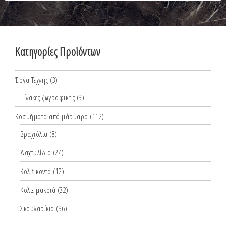
Κατηγορίες Προϊόντων
Έργα Τέχνης
(3)
Πίνακες ζωγραφικής
(3)
Κοσμήματα από μάρμαρο
(112)
Βραχιόλια
(8)
Δαχτυλίδια
(24)
Κολιέ κοντά
(12)
Κολιέ μακριά
(32)
Σκουλαρίκια
(36)