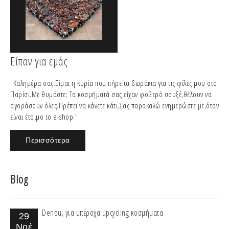
Είπαν για εμάς
"Καλημέρα σας.Είμαι η κυρία που πήρε τα δωράκια για τις φίλες μου στο
Παρίσι.Με θυμάστε; Τα κοσμήματά σας είχαν φοβερό σουξέ,θέλουν να
αγοράσουν όλες.Πρέπει να κάνετε κάτι.Σας παρακαλώ ενημερώστε με,όταν
είναι έτοιμο το e-shop."
Περισσότερα
Blog
Denou, για υπέροχα upcycling κοσμήματα
29
Νοέ