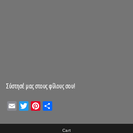
Σύστησέ μας στους φίλους σου!
Email
Twitter
Pinterest
Μοιραστείτε
Cart