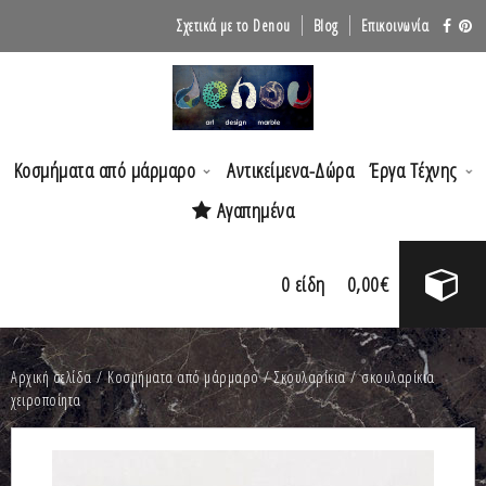
Σχετικά με το Denou
Blog
Επικοινωνία
Κοσμήματα από μάρμαρο
Αντικείμενα-Δώρα
Έργα Τέχνης
Αγαπημένα
0
είδη
0,00
€
Αρχική σελίδα
/
Κοσμήματα από μάρμαρο
/
Σκουλαρίκια
/ σκουλαρίκια
χειροποίητα