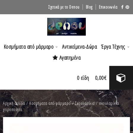
Σχετικά με το Denou
Blog
Επικοινωνία
Κοσμήματα από μάρμαρο
Αντικείμενα-Δώρα
Έργα Τέχνης
Αγαπημένα
0
είδη
0,00
€
Αρχική σελίδα
/
Κοσμήματα από μάρμαρο
/
Σκουλαρίκια
/ σκουλαρίκια
χειροποίητα