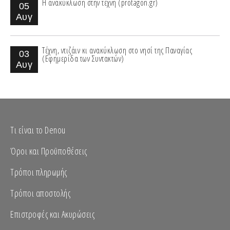
Η ανακύκλωση στην τέχνη (protagon.gr)
05
Αυγ
Τέχνη, ντιζάιν κι ανακύκλωση στο νησί της Παναγίας
03
(Εφημερίδα των Συντακτών)
Αυγ
Τι είναι το Denou
Όροι και Προϋποθέσεις
Τρόποι πληρωμής
Τρόποι αποστολής
Επιστροφές και Ακυρώσεις