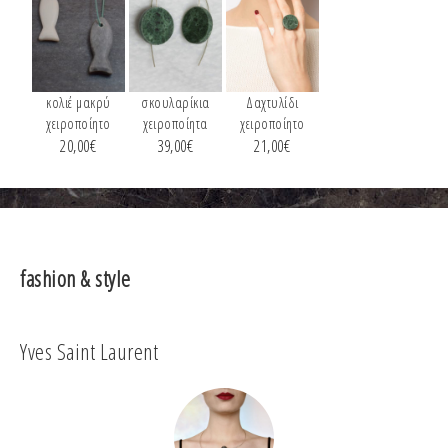
κολιέ μακρύ
σκουλαρίκια
Δαχτυλίδι
χειροποίητο
χειροποίητα
χειροποίητο
20,00
€
39,00
€
21,00
€
fashion & style
Yves Saint Laurent
Co