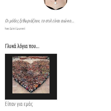
Οι μόδες ξεθωριάζουν, το στιλ είναι αιώνιο...
Για
Yves Saint Laurent
Coco
Γλυκά λόγια που…
Είπαν για εμάς