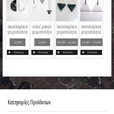
σκουλαρίκια
κολιέ μακρύ
σκουλαρίκια
σκουλαρίκια
χειροποίητα
χειροποίητο
χειροποίητα
χειροποίητα
32,00
€
18,00
€
40,00
€
–
42,00
€
42,00
€
–
45,00
€
Επιλογή
Επιλογή
Επιλογή
Επιλογή
Κατηγορίες Προϊόντων