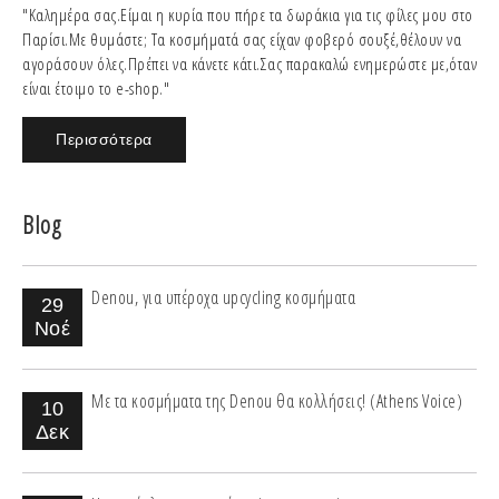
"Καλημέρα σας.Είμαι η κυρία που πήρε τα δωράκια για τις φίλες μου στο
Παρίσι.Με θυμάστε; Τα κοσμήματά σας είχαν φοβερό σουξέ,θέλουν να
αγοράσουν όλες.Πρέπει να κάνετε κάτι.Σας παρακαλώ ενημερώστε με,όταν
είναι έτοιμο το e-shop."
Περισσότερα
Blog
Denou, για υπέροχα upcycling κοσμήματα
29
Νοέ
Με τα κοσμήματα της Denou θα κολλήσεις! (Athens Voice)
10
Δεκ