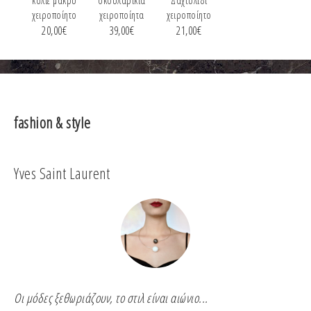
κολιέ μακρύ
σκουλαρίκια
Δαχτυλίδι
χειροποίητο
χειροποίητα
χειροποίητο
20,00
€
39,00
€
21,00
€
fashion & style
Yves Saint Laurent
Co
Οι μόδες ξεθωριάζουν, το στιλ είναι αιώνιο...
Για