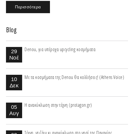
Περισσότερα
Blog
Denou, για υπέροχα upcycling κοσμήματα
29
Νοέ
Με τα κοσμήματα της Denou θα κολλήσεις! (Athens Voice)
10
Δεκ
Η ανακύκλωση στην τέχνη (protagon.gr)
05
Αυγ
Τέχνη, ντιζάιν κι ανακύκλωση στο νησί της Παναγίας