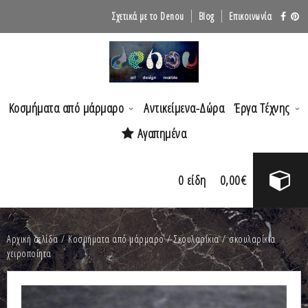
Σχετικά με το Denou
Blog
Επικοινωνία
Κοσμήματα από μάρμαρο
Αντικείμενα-Δώρα
Έργα Τέχνης
Αγαπημένα
0
είδη
0,00
€
Αρχική σελίδα
/
Κοσμήματα από μάρμαρο
/
Σκουλαρίκια
/ σκουλαρίκια
χειροποίητα