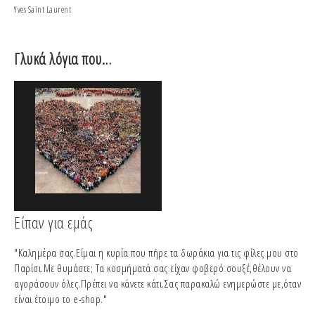
Yves Saint Laurent
Coco
Γλυκά λόγια που…
Είπαν για εμάς
"Καλημέρα σας.Είμαι η κυρία που πήρε τα δωράκια για τις φίλες μου στο
Παρίσι.Με θυμάστε; Τα κοσμήματά σας είχαν φοβερό σουξέ,θέλουν να
αγοράσουν όλες.Πρέπει να κάνετε κάτι.Σας παρακαλώ ενημερώστε με,όταν
είναι έτοιμο το e-shop."