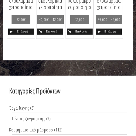
σκουλαρίκια
σκουλαρίκια
κολιέ μακρύ
σκουλαρίκια
χειροποίητα
χειροποίητα
χειροποίητο
χειροποίητα
32,00
€
40,00
€
–
42,00
€
18,00
€
39,00
€
–
42,00
€
Επιλογή
Επιλογή
Επιλογή
Επιλογή
Κατηγορίες Προϊόντων
Έργα Τέχνης
(3)
Πίνακες ζωγραφικής
(3)
Κοσμήματα από μάρμαρο
(112)