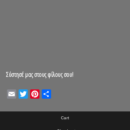
Σύστησέ μας στους φίλους σου!
Email
Twitter
Pinterest
Μοιραστείτε
Cart