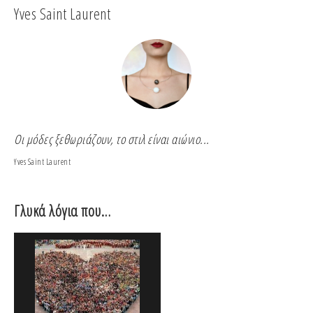
Yves Saint Laurent
Co
Οι μόδες ξεθωριάζουν, το στιλ είναι αιώνιο...
Για
Yves Saint Laurent
Coco
Γλυκά λόγια που…