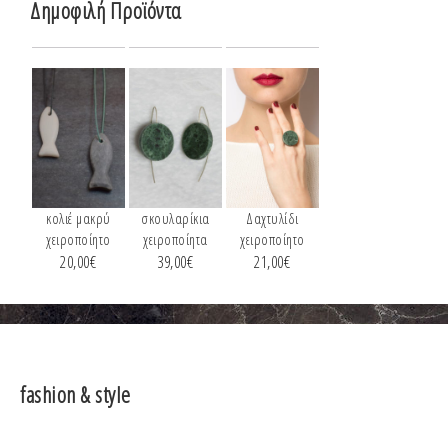
Δημοφιλή Προϊόντα
κολιέ μακρύ
σκουλαρίκια
Δαχτυλίδι
χειροποίητο
χειροποίητα
χειροποίητο
20,00
€
39,00
€
21,00
€
fashion & style