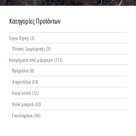
Κατηγορίες Προϊόντων
Έργα Τέχνης
(3)
Πίνακες ζωγραφικής
(3)
Κοσμήματα από μάρμαρο
(112)
Βραχιόλια
(8)
Δαχτυλίδια
(24)
Κολιέ κοντά
(12)
Κολιέ μακριά
(32)
Σκουλαρίκια
(36)