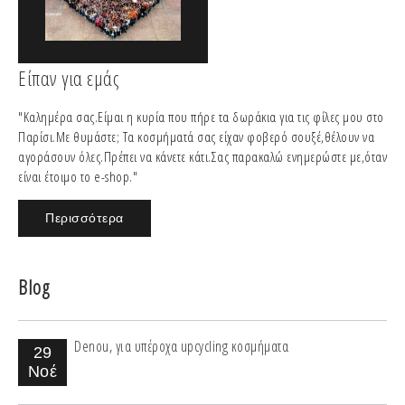
Είπαν για εμάς
"Καλημέρα σας.Είμαι η κυρία που πήρε τα δωράκια για τις φίλες μου στο
Παρίσι.Με θυμάστε; Τα κοσμήματά σας είχαν φοβερό σουξέ,θέλουν να
αγοράσουν όλες.Πρέπει να κάνετε κάτι.Σας παρακαλώ ενημερώστε με,όταν
είναι έτοιμο το e-shop."
Περισσότερα
Blog
Denou, για υπέροχα upcycling κοσμήματα
29
Νοέ