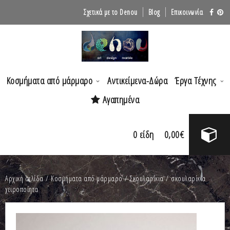
Σχετικά με το Denou
Blog
Επικοινωνία
Κοσμήματα από μάρμαρο
Αντικείμενα-Δώρα
Έργα Τέχνης
Αγαπημένα
0
είδη
0,00
€
Αρχική σελίδα
/
Κοσμήματα από μάρμαρο
/
Σκουλαρίκια
/ σκουλαρίκια
χειροποίητα