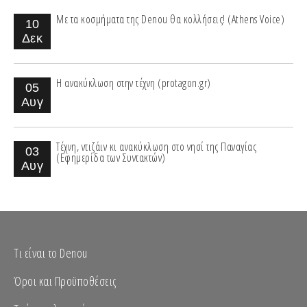
Με τα κοσμήματα της Denou θα κολλήσεις! (Athens Voice)
10
Δεκ
Η ανακύκλωση στην τέχνη (protagon.gr)
05
Αυγ
Τέχνη, ντιζάιν κι ανακύκλωση στο νησί της Παναγίας
03
(Εφημερίδα των Συντακτών)
Αυγ
Τι είναι το Denou
Όροι και Προϋποθέσεις