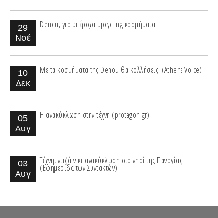
Denou, για υπέροχα upcycling κοσμήματα
29
Νοέ
Με τα κοσμήματα της Denou θα κολλήσεις! (Athens Voice)
10
Δεκ
Η ανακύκλωση στην τέχνη (protagon.gr)
05
Αυγ
Τέχνη, ντιζάιν κι ανακύκλωση στο νησί της Παναγίας
03
(Εφημερίδα των Συντακτών)
Αυγ