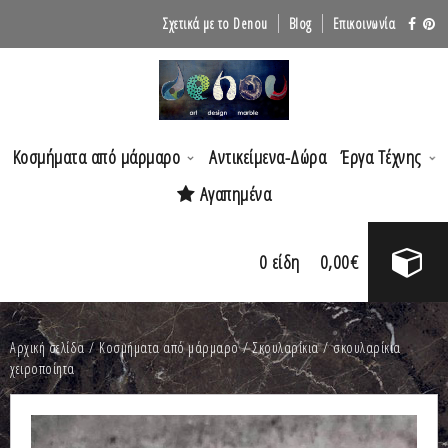
Σχετικά με το Denou
Blog
Επικοινωνία
Κοσμήματα από μάρμαρο
Αντικείμενα-Δώρα
Έργα Τέχνης
Αγαπημένα
0
είδη
0,00
€
Αρχική σελίδα
/
Κοσμήματα από μάρμαρο
/
Σκουλαρίκια
/ σκουλαρίκια
χειροποίητα