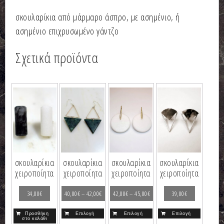
σκουλαρίκια από μάρμαρο άσπρο, με ασημένιο, ή
ασημένιο επιχρυσωμένο γάντζο
Σχετικά προϊόντα
σκουλαρίκια
σκουλαρίκια
σκουλαρίκια
σκουλαρίκια
χειροποίητα
χειροποίητα
χειροποίητα
χειροποίητα
34,00
€
40,00
€
–
42,00
€
42,00
€
–
45,00
€
39,00
€
Προσθήκη
Επιλογή
Επιλογή
Επιλογή
στο καλάθι