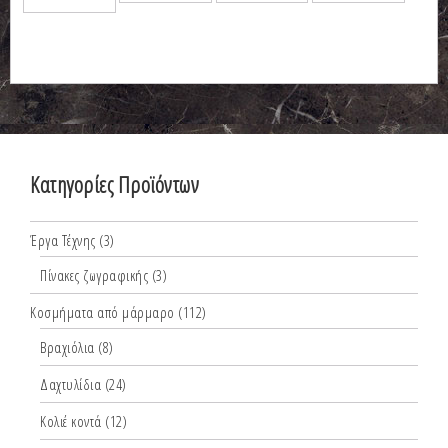
Κατηγορίες Προϊόντων
Έργα Τέχνης
(3)
Πίνακες ζωγραφικής
(3)
Κοσμήματα από μάρμαρο
(112)
Βραχιόλια
(8)
Δαχτυλίδια
(24)
Κολιέ κοντά
(12)