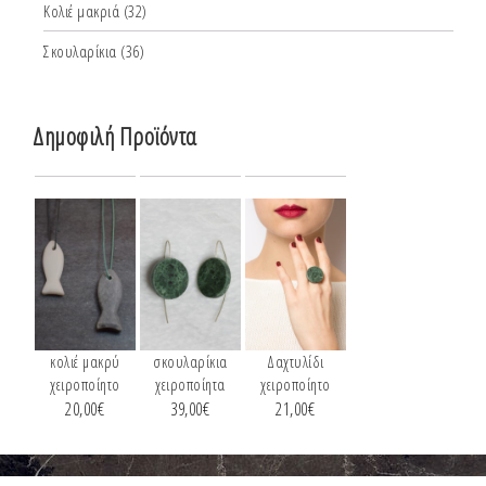
Κολιέ μακριά
(32)
Σκουλαρίκια
(36)
Δημοφιλή Προϊόντα
κολιέ μακρύ
σκουλαρίκια
Δαχτυλίδι
χειροποίητο
χειροποίητα
χειροποίητο
20,00
€
39,00
€
21,00
€