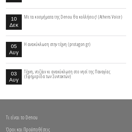
Με τα κοσμήματα της Denou θα κολλήσεις! (Athens Voice)
10
Δεκ
Η ανακύκλωση στην τέχνη (protagon.gr)
05
Αυγ
Τέχνη, ντιζάιν κι ανακύκλωση στο νησί της Παναγίας
03
(Εφημερίδα των Συντακτών)
Αυγ
Τι είναι το Denou
Όροι και Προϋποθέσεις