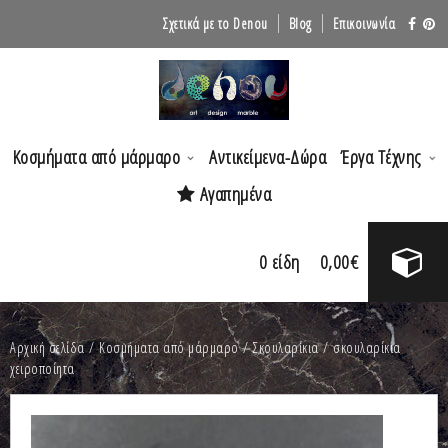
Σχετικά με το Denou
Blog
Επικοινωνία
Κοσμήματα από μάρμαρο
Αντικείμενα-Δώρα
Έργα Τέχνης
Αγαπημένα
0
είδη
0,00
€
Αρχική σελίδα
/
Κοσμήματα από μάρμαρο
/
Σκουλαρίκια
/ σκουλαρίκια
χειροποίητα