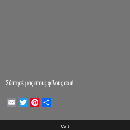
Σύστησέ μας στους φίλους σου!
Email
Twitter
Pinterest
Μοιραστείτε
Cart