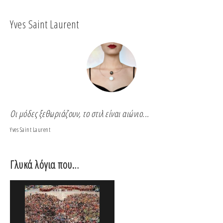
Yves Saint Laurent
Co
Οι μόδες ξεθωριάζουν, το στιλ είναι αιώνιο...
Για
Yves Saint Laurent
Coco
Γλυκά λόγια που…