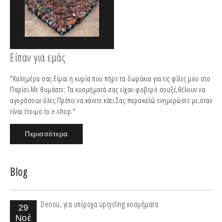
Είπαν για εμάς
"Καλημέρα σας.Είμαι η κυρία που πήρε τα δωράκια για τις φίλες μου στο
Παρίσι.Με θυμάστε; Τα κοσμήματά σας είχαν φοβερό σουξέ,θέλουν να
αγοράσουν όλες.Πρέπει να κάνετε κάτι.Σας παρακαλώ ενημερώστε με,όταν
είναι έτοιμο το e-shop."
Περισσότερα
Blog
Denou, για υπέροχα upcycling κοσμήματα
29
Νοέ