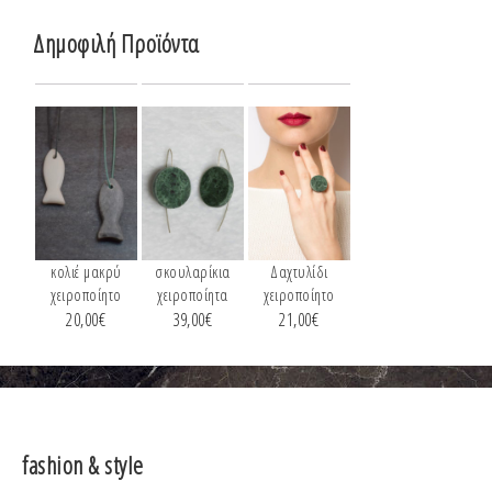
Δημοφιλή Προϊόντα
κολιέ μακρύ
σκουλαρίκια
Δαχτυλίδι
χειροποίητο
χειροποίητα
χειροποίητο
20,00
€
39,00
€
21,00
€
fashion & style