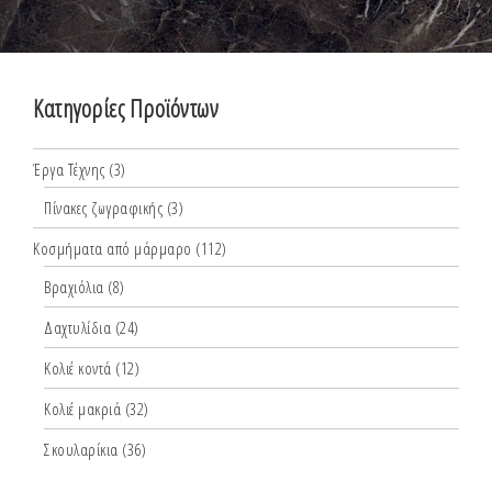
Κατηγορίες Προϊόντων
Έργα Τέχνης
(3)
Πίνακες ζωγραφικής
(3)
Κοσμήματα από μάρμαρο
(112)
Βραχιόλια
(8)
Δαχτυλίδια
(24)
Κολιέ κοντά
(12)
Κολιέ μακριά
(32)
Σκουλαρίκια
(36)