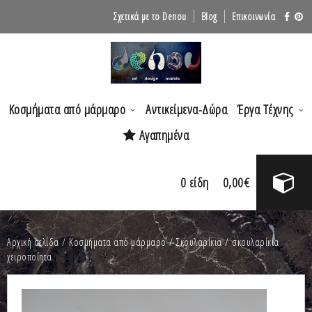
Σχετικά με το Denou
Blog
Επικοινωνία
Κοσμήματα από μάρμαρο
Αντικείμενα-Δώρα
Έργα Τέχνης
Αγαπημένα
0
είδη
0,00
€
Αρχική σελίδα
/
Κοσμήματα από μάρμαρο
/
Σκουλαρίκια
/ σκουλαρίκια
χειροποίητα