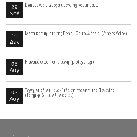
Denou, για υπέροχα upcycling κοσμήματα
29
Νοέ
Με τα κοσμήματα της Denou θα κολλήσεις! (Athens Voice)
10
Δεκ
Η ανακύκλωση στην τέχνη (protagon.gr)
05
Αυγ
Τέχνη, ντιζάιν κι ανακύκλωση στο νησί της Παναγίας
03
(Εφημερίδα των Συντακτών)
Αυγ