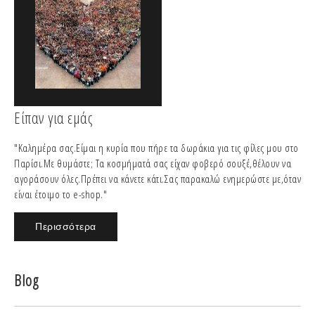
Είπαν για εμάς
"Καλημέρα σας.Είμαι η κυρία που πήρε τα δωράκια για τις φίλες μου στο
Παρίσι.Με θυμάστε; Τα κοσμήματά σας είχαν φοβερό σουξέ,θέλουν να
αγοράσουν όλες.Πρέπει να κάνετε κάτι.Σας παρακαλώ ενημερώστε με,όταν
είναι έτοιμο το e-shop."
Περισσότερα
Blog