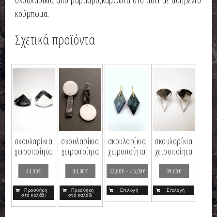
σκουλαρίκια από μάρμαρο,καρφωτά στο αυτί με ασημένιο
κούμπωμα.
Σχετικά προϊόντα
σκουλαρίκια
σκουλαρίκια
σκουλαρίκια
σκουλαρίκια
χειροποίητα
χειροποίητα
χειροποίητα
χειροποίητα
44,00
€
44,00
€
42,00
€
–
45,00
€
39,00
€
Προσθήκη
Προσθήκη
Επιλογή
Επιλογή
στο καλάθι
στο καλάθι